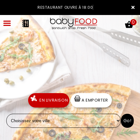
×
RESTAURANT OUVRE À 18:00
0
ACCUEIL
LA CARTE
VOTRE COMPTE
EN LIVRAISON
A EMPORTER
NOTRE RESTAURANT
Go!
VOS AVIS
MENTIONS LÉGALES