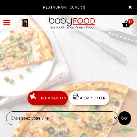
×
RESTAURANT OUVERT
0
ACCUEIL
LA CARTE
VOTRE COMPTE
EN LIVRAISON
A EMPORTER
NOTRE RESTAURANT
Go!
VOS AVIS
MENTIONS LÉGALES