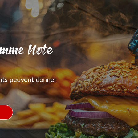
amme Note
nts peuvent donner
S