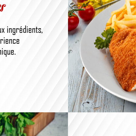
s
x ingrédients,
érience
nique.