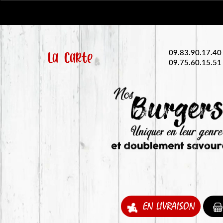
La Carte
09.83.90.17.40
09.75.60.15.51
EN LIVRAISON