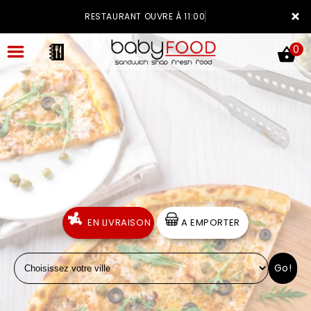
×
RESTAURANT OUVRE À 11:00
0
ACCUEIL
LA CARTE
VOTRE COMPTE
EN LIVRAISON
A EMPORTER
NOTRE RESTAURANT
Go!
VOS AVIS
MENTIONS LÉGALES