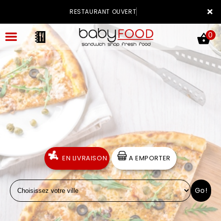
×
RESTAURANT OUVERT
0
ACCUEIL
LA CARTE
VOTRE COMPTE
EN LIVRAISON
A EMPORTER
NOTRE RESTAURANT
Go!
VOS AVIS
MENTIONS LÉGALES