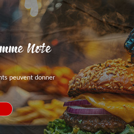
amme Note
nts peuvent donner
S