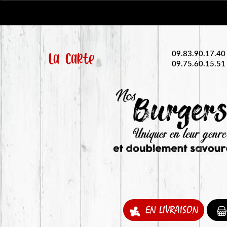
La Carte
09.83.90.17.40
09.75.60.15.51
EN LIVRAISON