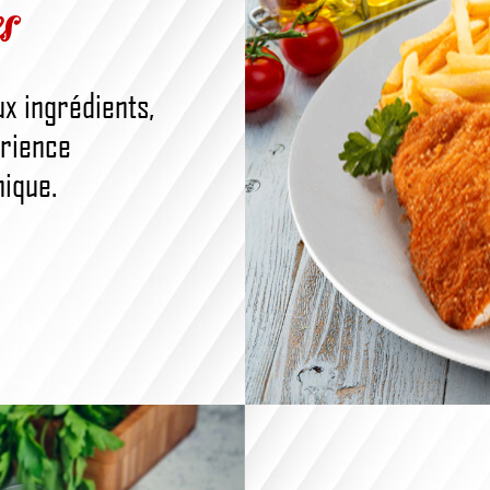
s
x ingrédients,
érience
nique.