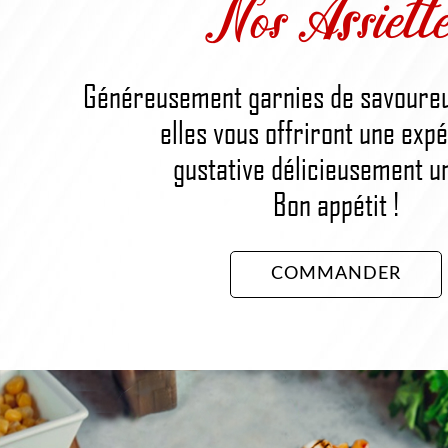
Nos Assiette
Généreusement garnies de savoureu
elles vous offriront une exp
gustative délicieusement u
Bon appétit !
COMMANDER