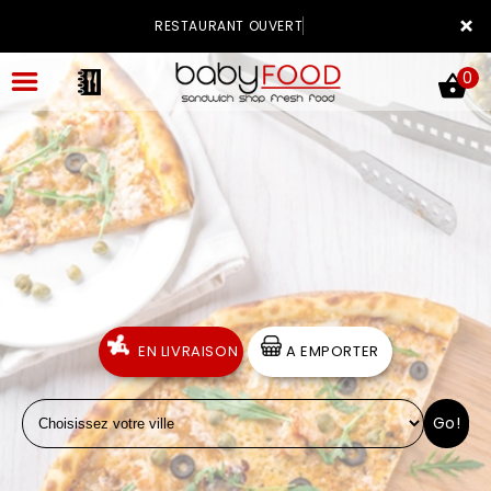
×
RESTAURANT OUVERT
0
ACCUEIL
LA CARTE
VOTRE COMPTE
EN LIVRAISON
A EMPORTER
NOTRE RESTAURANT
Go!
VOS AVIS
MENTIONS LÉGALES