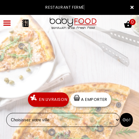
×
RESTAURANT FERMÉ
0
ACCUEIL
LA CARTE
VOTRE COMPTE
EN LIVRAISON
A EMPORTER
NOTRE RESTAURANT
Go!
VOS AVIS
MENTIONS LÉGALES