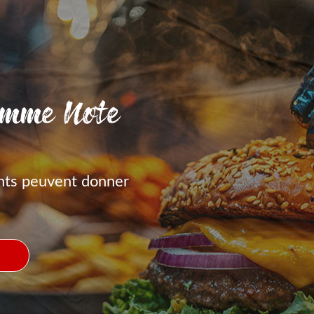
amme Note
nts peuvent donner
S