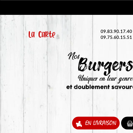
La Carte
09.83.90.17.40
09.75.60.15.51
EN LIVRAISON