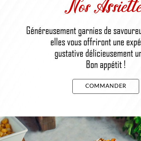
Nos Assiette
Généreusement garnies de savoureu
elles vous offriront une exp
gustative délicieusement u
Bon appétit !
COMMANDER