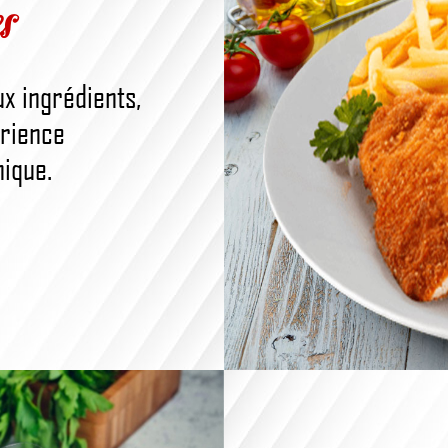
s
x ingrédients,
érience
nique.