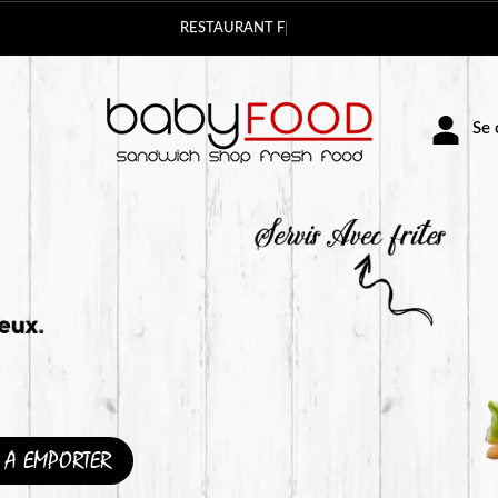
est fermé aujourd hui
Se c
A EMPORTER