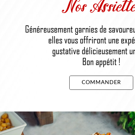
Nos Assiette
Généreusement garnies de savoureu
elles vous offriront une exp
gustative délicieusement u
Bon appétit !
COMMANDER