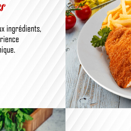
s
x ingrédients,
érience
nique.