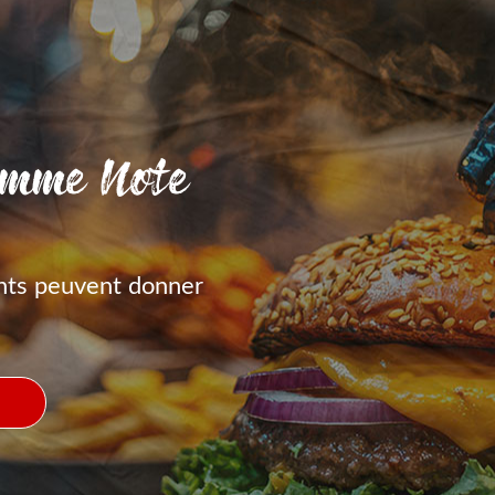
amme Note
nts peuvent donner
S