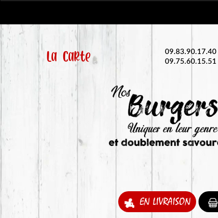
La Carte
09.83.90.17.40
09.75.60.15.51
EN LIVRAISON