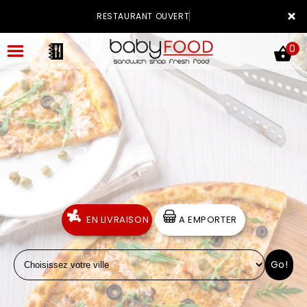
×
RESTAURANT OUVERT
0
ACCUEIL
LA CARTE
VOTRE COMPTE
EN LIVRAISON
A EMPORTER
NOTRE RESTAURANT
Go!
VOS AVIS
MENTIONS LÉGALES