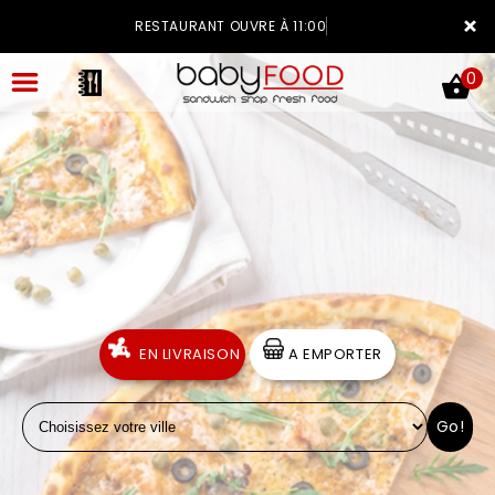
×
RESTAURANT OUVRE À 11:00
0
ACCUEIL
LA CARTE
VOTRE COMPTE
EN LIVRAISON
A EMPORTER
NOTRE RESTAURANT
Go!
VOS AVIS
MENTIONS LÉGALES