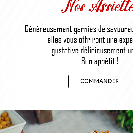
Nos Assiette
Généreusement garnies de savoureu
elles vous offriront une exp
gustative délicieusement u
Bon appétit !
COMMANDER