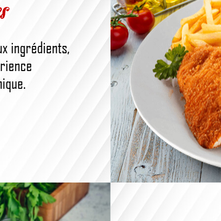
s
x ingrédients,
érience
nique.