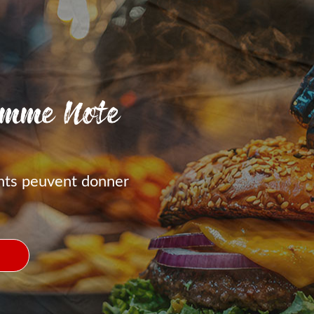
amme Note
nts peuvent donner
S