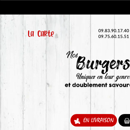
La Carte
09.83.90.17.40
09.75.60.15.51
EN LIVRAISON