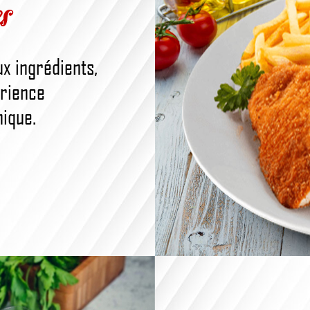
s
x ingrédients,
érience
nique.