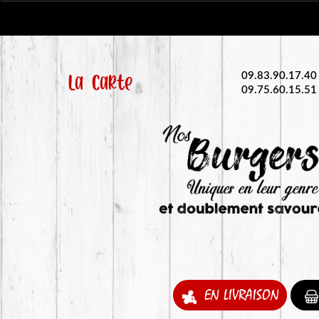
La Carte
09.83.90.17.40
09.75.60.15.51
EN LIVRAISON