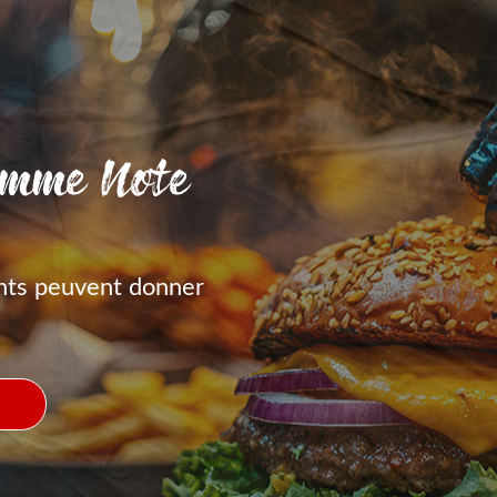
amme Note
nts peuvent donner
S