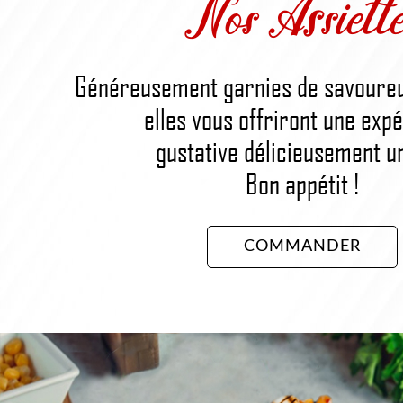
Nos Assiette
Généreusement garnies de savoureu
elles vous offriront une exp
gustative délicieusement u
Bon appétit !
COMMANDER