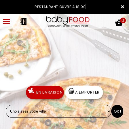
×
RESTAURANT OUVRE À 18:00
0
ACCUEIL
LA CARTE
VOTRE COMPTE
EN LIVRAISON
A EMPORTER
NOTRE RESTAURANT
Go!
VOS AVIS
MENTIONS LÉGALES