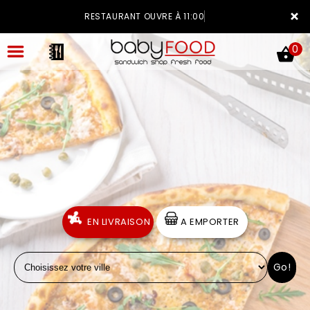
×
RESTAURANT OUVRE À 11:00
0
ACCUEIL
LA CARTE
VOTRE COMPTE
EN LIVRAISON
A EMPORTER
NOTRE RESTAURANT
Go!
VOS AVIS
MENTIONS LÉGALES