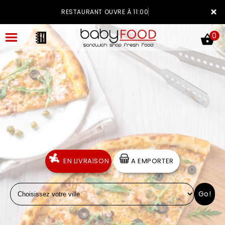
×
RESTAURANT OUVRE À 11:00
0
ACCUEIL
LA CARTE
VOTRE COMPTE
EN LIVRAISON
A EMPORTER
NOTRE RESTAURANT
Go!
VOS AVIS
MENTIONS LÉGALES