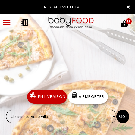
×
RESTAURANT FERMÉ
0
ACCUEIL
LA CARTE
VOTRE COMPTE
EN LIVRAISON
A EMPORTER
NOTRE RESTAURANT
Go!
VOS AVIS
MENTIONS LÉGALES