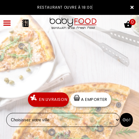
×
RESTAURANT OUVRE À 18:00
0
ACCUEIL
LA CARTE
VOTRE COMPTE
EN LIVRAISON
A EMPORTER
NOTRE RESTAURANT
Go!
VOS AVIS
MENTIONS LÉGALES