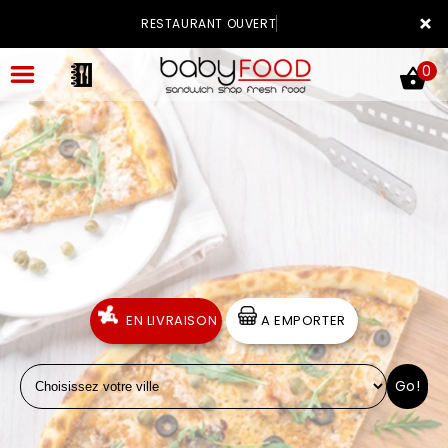
×
RESTAURANT OUVERT
0
ACCUEIL
LA CARTE
VOTRE COMPTE
EN LIVRAISON
A EMPORTER
NOTRE RESTAURANT
Go!
VOS AVIS
MENTIONS LÉGALES