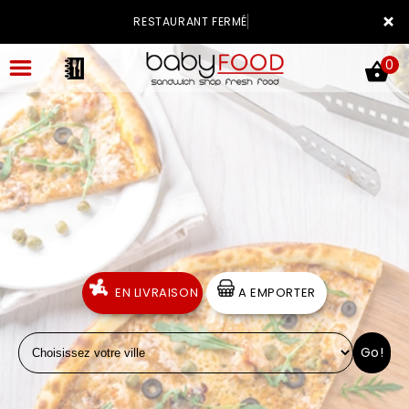
×
RESTAURANT FERMÉ
0
ACCUEIL
LA CARTE
VOTRE COMPTE
EN LIVRAISON
A EMPORTER
NOTRE RESTAURANT
Go!
VOS AVIS
MENTIONS LÉGALES