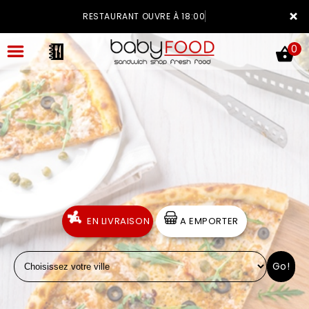
×
RESTAURANT OUVRE À 18:00
0
ACCUEIL
LA CARTE
VOTRE COMPTE
EN LIVRAISON
A EMPORTER
NOTRE RESTAURANT
Go!
VOS AVIS
MENTIONS LÉGALES