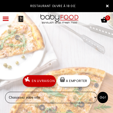
×
RESTAURANT OUVRE À 18:00
0
ACCUEIL
LA CARTE
VOTRE COMPTE
EN LIVRAISON
A EMPORTER
NOTRE RESTAURANT
Go!
VOS AVIS
MENTIONS LÉGALES