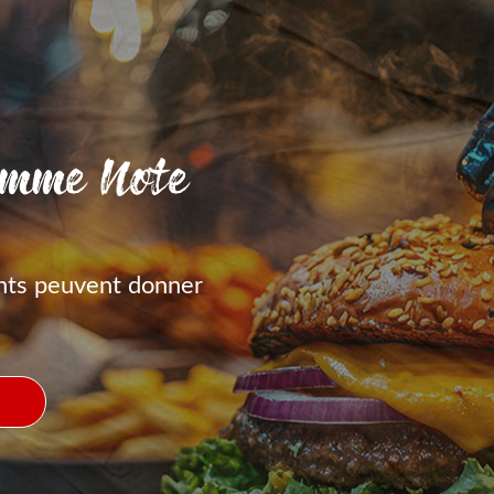
amme Note
nts peuvent donner
S