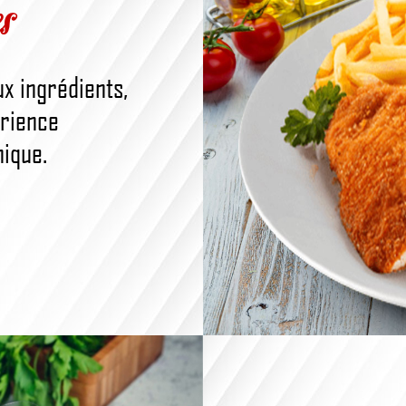
s
x ingrédients,
érience
nique.