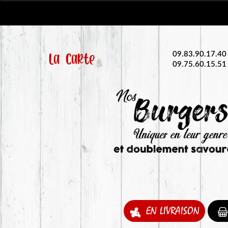
La Carte
09.83.90.17.40
09.75.60.15.51
EN LIVRAISON