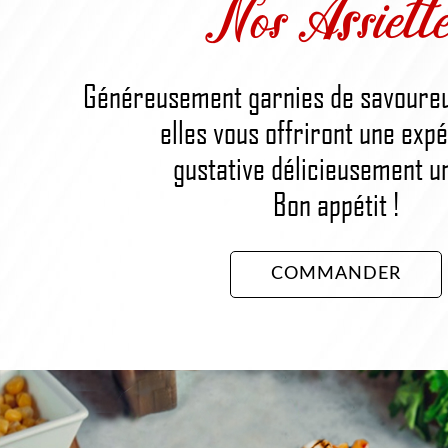
Nos Assiette
Généreusement garnies de savoureu
elles vous offriront une exp
gustative délicieusement u
Bon appétit !
COMMANDER