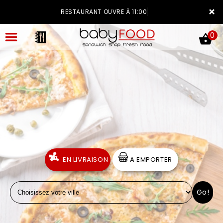
×
RESTAURANT OUVRE À 11:00
0
ACCUEIL
LA CARTE
VOTRE COMPTE
EN LIVRAISON
A EMPORTER
NOTRE RESTAURANT
Go!
VOS AVIS
MENTIONS LÉGALES